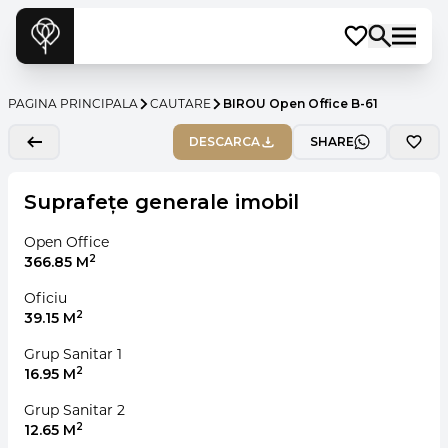
PAGINA PRINCIPALA
CAUTARE
BIROU Open Office B-61
DESCARCA
SHARE
Suprafețe generale imobil
Open Office
2
366.85 M
Oficiu
2
39.15 M
Grup Sanitar 1
2
16.95 M
Grup Sanitar 2
2
12.65 M