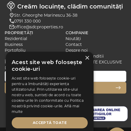
Creăm locuințe, clădim comunități
Str. Gheorghe Marinescu 36-38
0791 330 000
office@sdcproperties.ro
PROPRIETĂȚI
COMPANIE
Rezidential
Noutăți
Business
Contact
Portofoliu
Despre noi
×
Termeni si Conditii
Acest site web folosește
ÎNSCRIE-TE PENTRU A PRIMI ȘTIRI ȘI OFERTE EXCLUSIVE
DESPRE CELE MAI RECENTE LANSĂRI
cookie-uri
Acest site web folosește cookie-uri
pentru a îmbunătăți experiența
ÎNSCRIE-TE
utilizatorului. Prin utilizarea site-ului
nostru web, sunteți de acord cu toate
cookie-urile în conformitate cu Politica
noastră privind cookie-urile.
Află mai
multe
ACCEPTĂ TOATE