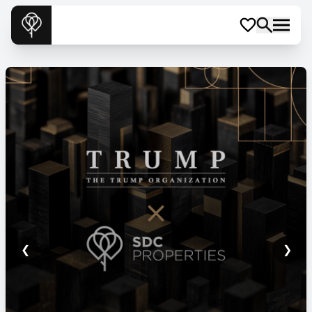
❮
❯
SDC Cosasilor