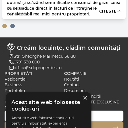
optimă și scăzând semnificativ consumul de gaze, ceea
ce se traduce direct în facturi de întreținere
Publicat
CITEȘTE
considerabil mai mici pentru proprietari.
04.12.2025
Creăm locuințe, clădim comunități
Str. Gheorghe Marinescu 36-38
0791 330 000
office@sdcproperties.ro
PROPRIETĂȚI
COMPANIE
Rezidential
Noutăți
Business
Contact
Portofoliu
Despre noi
×
Termeni si Conditii
Acest site web folosește
ÎNSCRIE-TE PENTRU A PRIMI ȘTIRI ȘI OFERTE EXCLUSIVE
DESPRE CELE MAI RECENTE LANSĂRI
cookie-uri
Acest site web folosește cookie-uri
pentru a îmbunătăți experiența
ÎNSCRIE-TE