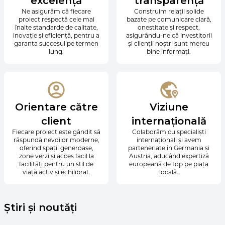
excelență
transparență
Ne asigurăm că fiecare
Construim relații solide
proiect respectă cele mai
bazate pe comunicare clară,
înalte standarde de calitate,
onestitate și respect,
inovație și eficiență, pentru a
asigurându-ne că investitorii
garanta succesul pe termen
și clienții noștri sunt mereu
lung.
bine informați.
Orientare către
Viziune
client
internațională
Fiecare proiect este gândit să
Colaborăm cu specialiști
răspundă nevoilor moderne,
internaționali și avem
oferind spații generoase,
parteneriate în Germania și
zone verzi și acces facil la
Austria, aducând expertiză
facilități pentru un stil de
europeană de top pe piața
viață activ și echilibrat.
locală.
Știri și noutăți