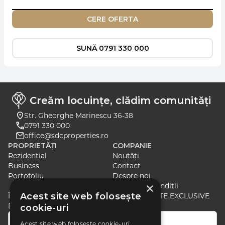
CERE OFERTA
SUNĂ 0791 330 000
Creăm locuințe, clădim comunități
Str. Gheorghe Marinescu 36-38
0791 330 000
office@sdcproperties.ro
PROPRIETĂȚI
COMPANIE
Rezidential
Noutăți
Business
Contact
Portofoliu
Despre noi
×
Termeni si Conditii
Acest site web folosește
ÎNSCRIE-TE PENTRU A PRIMI ȘTIRI ȘI OFERTE EXCLUSIVE
DESPRE CELE MAI RECENTE LANSĂRI
cookie-uri
Acest site web folosește cookie-uri