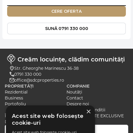
CERE OFERTA
SUNĂ 0791 330 000
Creăm locuințe, clădim comunități
Str. Gheorghe Marinescu 36-38
0791 330 000
office@sdcproperties.ro
PROPRIETĂȚI
COMPANIE
Rezidential
Noutăți
Business
Contact
Portofoliu
Despre noi
×
Termeni si Conditii
Acest site web folosește
ÎNSCRIE-TE PENTRU A PRIMI ȘTIRI ȘI OFERTE EXCLUSIVE
DESPRE CELE MAI RECENTE LANSĂRI
cookie-uri
Acest site web folosește cookie-uri