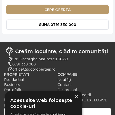
CERE OFERTA
SUNĂ 0791 330 000
Creăm locuințe, clădim comunități
Str. Gheorghe Marinescu 36-38
0791 330 000
office@sdcproperties.ro
PROPRIETĂȚI
COMPANIE
Rezidential
Noutăți
Business
Contact
Portofoliu
Despre noi
×
Termeni si Conditii
Acest site web folosește
ÎNSCRIE-TE PENTRU A PRIMI ȘTIRI ȘI OFERTE EXCLUSIVE
DESPRE CELE MAI RECENTE LANSĂRI
cookie-uri
Acest site web folosește cookie-uri