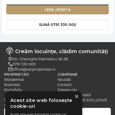
CERE OFERTA
SUNĂ 0791 330 000
Creăm locuințe, clădim comunități
Str. Gheorghe Marinescu 36-38
0791 330 000
office@sdcproperties.ro
PROPRIETĂȚI
COMPANIE
Rezidential
Noutăți
Business
Contact
Portofoliu
Despre noi
×
Termeni si Conditii
Acest site web folosește
ÎNSCRIE-TE PENTRU A PRIMI ȘTIRI ȘI OFERTE EXCLUSIVE
DESPRE CELE MAI RECENTE LANSĂRI
cookie-uri
Acest site web folosește cookie-uri