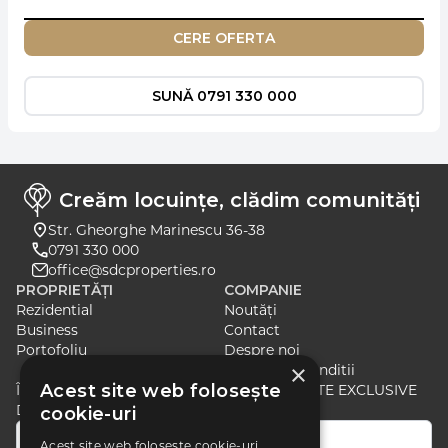
CERE OFERTA
SUNĂ 0791 330 000
Creăm locuințe, clădim comunități
Str. Gheorghe Marinescu 36-38
0791 330 000
office@sdcproperties.ro
PROPRIETĂȚI
COMPANIE
Rezidential
Noutăți
Business
Contact
Portofoliu
Despre noi
×
Termeni si Conditii
Acest site web folosește
ÎNSCRIE-TE PENTRU A PRIMI ȘTIRI ȘI OFERTE EXCLUSIVE
DESPRE CELE MAI RECENTE LANSĂRI
cookie-uri
Acest site web folosește cookie-uri