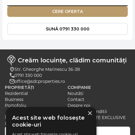
CERE OFERTA
SUNĂ 0791 330 000
Creăm locuințe, clădim comunități
Str. Gheorghe Marinescu 36-38
0791 330 000
office@sdcproperties.ro
PROPRIETĂȚI
COMPANIE
Rezidential
Noutăți
Business
Contact
Portofoliu
Despre noi
×
Termeni si Conditii
Acest site web folosește
ÎNSCRIE-TE PENTRU A PRIMI ȘTIRI ȘI OFERTE EXCLUSIVE
DESPRE CELE MAI RECENTE LANSĂRI
cookie-uri
Acest site web folosește cookie-uri