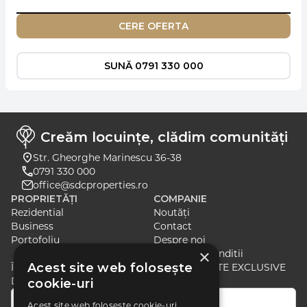
CERE OFERTA
SUNĂ 0791 330 000
Creăm locuințe, clădim comunități
Str. Gheorghe Marinescu 36-38
0791 330 000
office@sdcproperties.ro
PROPRIETĂȚI
COMPANIE
Rezidential
Noutăți
Business
Contact
Portofoliu
Despre noi
×
Termeni si Conditii
Acest site web folosește
ÎNSCRIE-TE PENTRU A PRIMI ȘTIRI ȘI OFERTE EXCLUSIVE
DESPRE CELE MAI RECENTE LANSĂRI
cookie-uri
Acest site web folosește cookie-uri