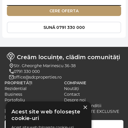
CERE OFERTA
SUNĂ 0791 330 000
Creăm locuințe, clădim comunități
Str. Gheorghe Marinescu 36-38
0791 330 000
office@sdcproperties.ro
PROPRIETĂȚI
COMPANIE
Rezidential
Noutăți
Business
Contact
Portofoliu
Despre noi
×
Termeni si Conditii
Acest site web folosește
ÎNSCRIE-TE PENTRU A PRIMI ȘTIRI ȘI OFERTE EXCLUSIVE
DESPRE CELE MAI RECENTE LANSĂRI
cookie-uri
Acest site web folosește cookie-uri