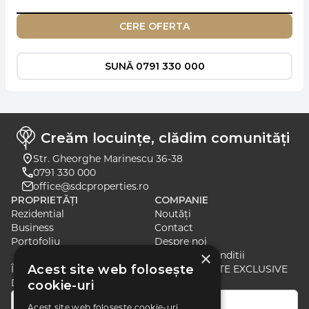
CERE OFERTA
SUNĂ 0791 330 000
Creăm locuințe, clădim comunități
Str. Gheorghe Marinescu 36-38
0791 330 000
office@sdcproperties.ro
PROPRIETĂȚI
COMPANIE
Rezidential
Noutăți
Business
Contact
Portofoliu
Despre noi
×
Termeni si Conditii
Acest site web folosește
ÎNSCRIE-TE PENTRU A PRIMI ȘTIRI ȘI OFERTE EXCLUSIVE
DESPRE CELE MAI RECENTE LANSĂRI
cookie-uri
Acest site web folosește cookie-uri