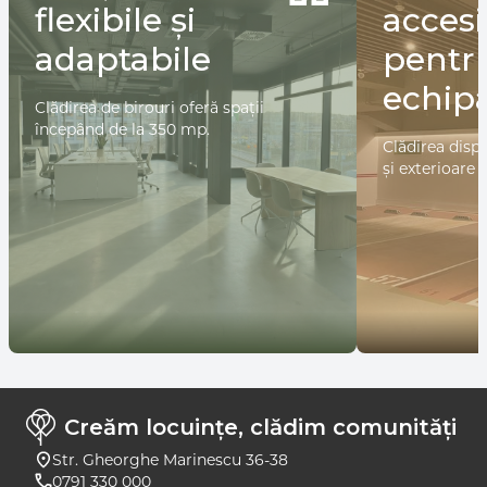
Spații
Confor
flexibile și
accesi
adaptabile
pentr
echipa
Clădirea de birouri oferă spații
începând de la 350 mp.
Clădirea disp
și exterioare 