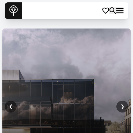
❮
❯
SDC Soporului 19
Comercial