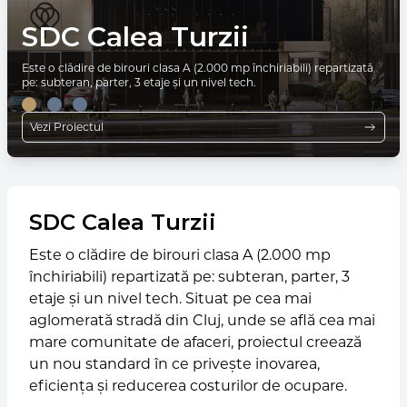
SDC Cosasilor Comercial
Proiectul, situat în Cluj-Napoca, oferă 17 spații comerciale
SDC Calea Turzii
moderne, perfecte pentru afaceri dinamice. Aceste spații
sustenabile combină eficiența energetică cu un design
SDC Cosașilor Comercial: spații de birouri moderne (8 etaje) și 6
Este o clădire de birouri clasa A (2.000 mp închiriabili) repartizată
contemporan, accesibilitate excelentă și flexibilitate pentru nevoile
spații comerciale diverse în Cluj Napoca. Locație strategică,
pe: subteran, parter, 3 etaje și un nivel tech.
tale profesionale.
facilități premium și acces facil. Ideal pentru afaceri și retail.
Vezi Proiectul
Vezi Proiectul
Vezi Proiectul
SDC Calea Turzii
Este o clădire de birouri clasa A (2.000 mp
închiriabili) repartizată pe: subteran, parter, 3
etaje și un nivel tech. Situat pe cea mai
aglomerată stradă din Cluj, unde se află cea mai
mare comunitate de afaceri, proiectul creează
un nou standard în ce privește inovarea,
eficiența și reducerea costurilor de ocupare.