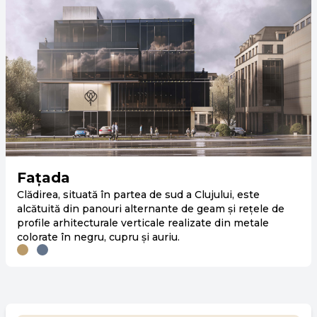
Tehnologie
Tehnologia touchless a fost adoptată prin dispozitive
IR, în timp ce accesul la clădire și spațiile de birouri va
fi disponibil prin tehnologiile Blue-tooth și NFC. În
plus, se va obține o calitate maximă a aerului în clădire,
deoarece unitățile de tratare a aerului vor fi echipate
atât cu umidificare încorporată, cât și cu dezinfecție
inovatoare a aerului, asigurând introducerea aerului
proaspăt fără germeni la umiditate optimă.