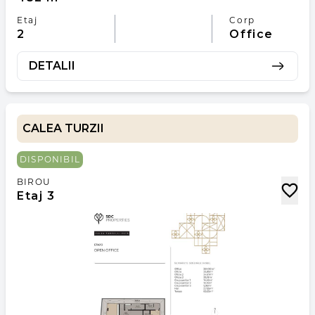
SUPRAFATA UTILA
452 m²
Etaj
Corp
2
Office
DETALII
CALEA TURZII
DISPONIBIL
BIROU
Etaj 3