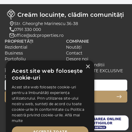
Creăm locuințe, clădim comunități
Str. Gheorghe Marinescu 36-38
0791 330 000
office@sdcproperties.ro
PROPRIETĂȚI
COMPANIE
Rezidential
Noutăți
Business
Contact
Portofoliu
Despre noi
×
Termeni si Conditii
Acest site web folosește
ÎNSCRIE-TE PENTRU A PRIMI ȘTIRI ȘI OFERTE EXCLUSIVE
DESPRE CELE MAI RECENTE LANSĂRI
cookie-uri
Acest site web folosește cookie-uri
pentru a îmbunătăți experiența
ÎNSCRIE-TE
utilizatorului. Prin utilizarea site-ului
nostru web, sunteți de acord cu toate
cookie-urile în conformitate cu Politica
noastră privind cookie-urile.
Află mai
multe
ACCEPTĂ TOATE